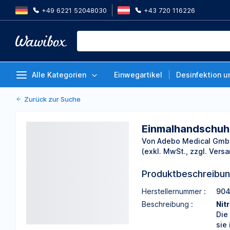
+49 6221 52048030
+43 720 116226
Einmalhandschuhe, Nitril, puderf
Packung à 100 Stück
Von Adebo Medical GmbH
Alle Kategorien
Einwegartikel
Desinfektion u
Zurück zur Suche
Einmalhandschuhe,
Von Adebo Medical Gm
(exkl. MwSt., zzgl. Versa
Produktbeschreibu
Herstellernummer :
904
Beschreibung :
Nit
Die
sie