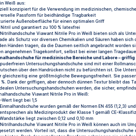
 in Weiß aus:
ziell konzipiert für die Verwendung im medizinischen, chemisc
verselle Passform für beidhändige Tragbarkeit
turierte Außenoberfläche für einen optimalen Griff
Nitril und garantiert zu 100 % latexfrei
 Nitrilhandschuhe Viawant Nitrile Pro in Weiß bieten sich als U
ade als Schutz vor diversen Chemikalien und Säuren haben sich 
den Händen tragen, da die Daumen seitlich angebracht worden s
en angenehmen Tragekomfort, selbst bei einer langen Tragedaue
malhandschuhe für medizinische Bereiche und Labore – griffig
 puderfreien Untersuchungshandschuhe sind mit einer Rollmansch
rutschen über den Handrücken nicht zu befürchten ist. Die Unte
r gleichzeitig eine größtmögliche Bewegungsfreiheit. Sie passen
 %. Dank der griffigen, aber dennoch dünnen Textur bleibt das T
idealen Untersuchungshandschuhen werden, die sicher, empfinds
malhandschuhe Viawant Nitrile Pro in Weiß:
-Wert liegt bei 1,5
 Einmalhandschuhe wurden gemäß der Normen EN 455 (1,2,3) und 
 entsprechen als Medizinprodukt der Klasse 1 gemäß CE-Klassifi
 Wandstärke liegt zwischen 0,12 und 0,10 mm
 Nitrilhandschuhe Viawant Nitrile Pro in Weiß können auch im U
gesetzt werden. Vorteil ist, dass die Untersuchungshandschuhe