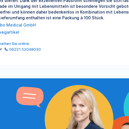
ex bieten. Dank der exzellenten Passform schmiegen sie sich fas
ade im Umgang mit Lebensmitteln ist besondere Vorsicht geboten.
erfrei und können daher bedenkenlos in Kombination mit Lebensm
Lieferumfang enthalten ist eine Packung à 100 Stück.
bo Medical GmbH
wegartikel
atten Sie online
er
06221 52048030