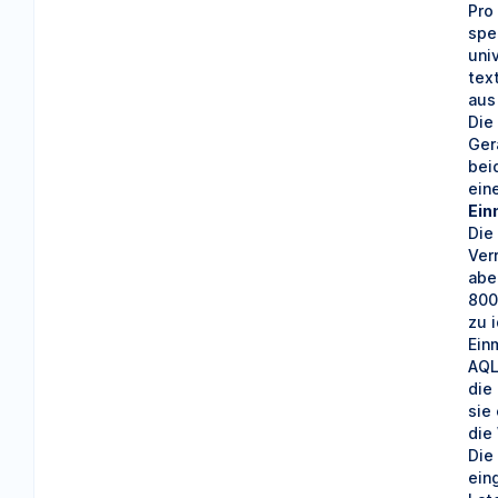
Pro
spe
uni
tex
aus 
Die
Ger
bei
ein
Ein
Die
Ver
abe
800
zu 
Ein
AQL
die
sie
die
Die
ein