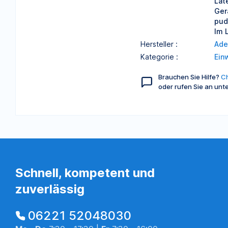
Lat
Ger
pud
Im 
Hersteller :
Ade
Kategorie :
Ein
Brauchen Sie Hilfe?
Ch
oder rufen Sie an unt
Schnell, kompetent und
zuverlässig
06221 52048030