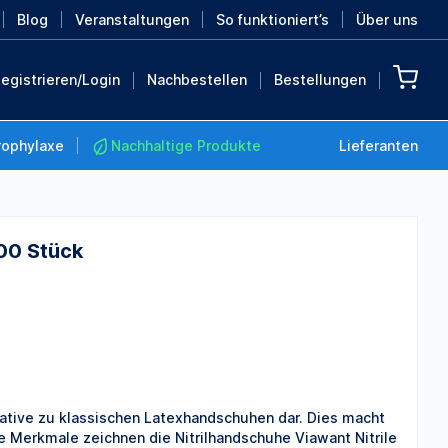
Blog
Veranstaltungen
So funktioniert’s
Über uns
egistrieren/Login
Nachbestellen
Bestellungen
rophylaxe
Nachhaltige Produkte
Lieferanten
100 Stück
Nachhaltige Produkte
Retten Sie die Erde mit
diesen nachhaltigen
Produkten
MEHR ENTDECKEN
rnative zu klassischen Latexhandschuhen dar. Dies macht
de Merkmale zeichnen die Nitrilhandschuhe Viawant Nitrile