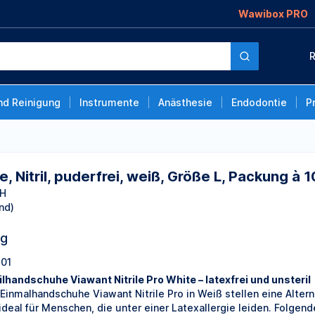
Wawibox PRO
rei, weiß, Größe L,
R
nd Reinigung
Instrumente
Anästhesie
Endodontie
P
 Nitril, puderfrei, weiß, Größe L, Packung à 
bH
nd)
ng
01
rilhandschuhe Viawant Nitrile Pro White – latexfrei und unsteril
 Einmalhandschuhe Viawant Nitrile Pro in Weiß stellen eine Alte
 ideal für Menschen, die unter einer Latexallergie leiden. Folgen