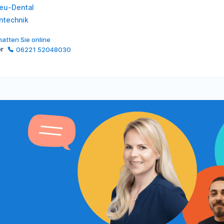
eu-Dental
ntechnik
atten Sie online
er
06221 52048030