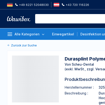
+49 6221 52048030
+43 720 116226
Durasplint Polymer 3258, Packu
Von Scheu-Dental
Alle Kategorien
Einwegartikel
Desinfektion u
Zurück zur Suche
Durasplint Polym
Von Scheu-Dental
(exkl. MwSt., zzgl. Versa
Produktbeschreibu
Herstellernummer :
325
Beschreibung :
Dur
Hoc
ger