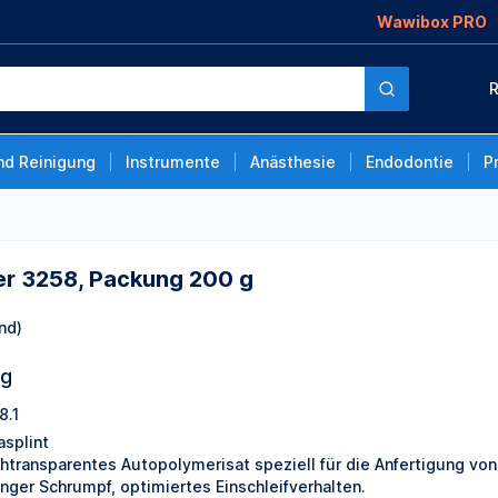
Wawibox PRO
ng 200 g
R
nd Reinigung
Instrumente
Anästhesie
Endodontie
P
er 3258, Packung 200 g
nd)
ng
8.1
asplint
htransparentes Autopolymerisat speziell für die Anfertigung von
inger Schrumpf, optimiertes Einschleifverhalten.