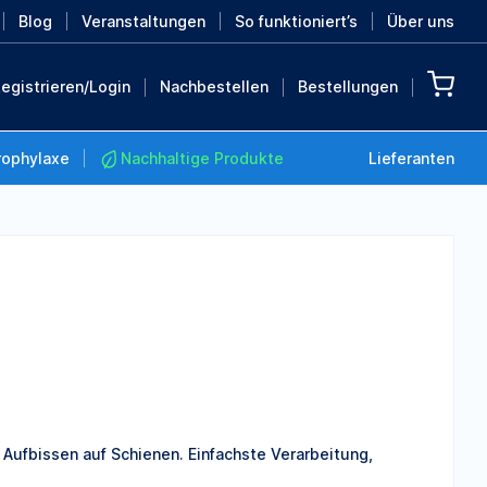
Blog
Veranstaltungen
So funktioniert’s
Über uns
egistrieren/Login
Nachbestellen
Bestellungen
rophylaxe
Nachhaltige Produkte
Lieferanten
Nachhaltige Produkte
Retten Sie die Erde mit
diesen nachhaltigen
Produkten
MEHR ENTDECKEN
 Aufbissen auf Schienen. Einfachste Verarbeitung,