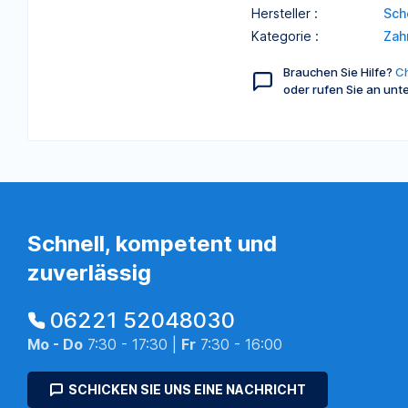
Hersteller :
Sch
Kategorie :
Zah
Brauchen Sie Hilfe?
Ch
oder rufen Sie an unt
Schnell, kompetent und
zuverlässig
06221 52048030
Mo - Do
7:30 - 17:30 |
Fr
7:30 - 16:00
SCHICKEN SIE UNS EINE NACHRICHT