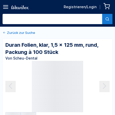
Zurück zu den Produktdetails
Duran Folien, klar, 1,5 × 125
Registrieren/Login
mm, rund, Packung à 100
Von Scheu-Dental
Stück
Zurück zur Suche
Duran Folien, klar, 1,5 × 125 mm, rund,
Packung à 100 Stück
Von Scheu-Dental