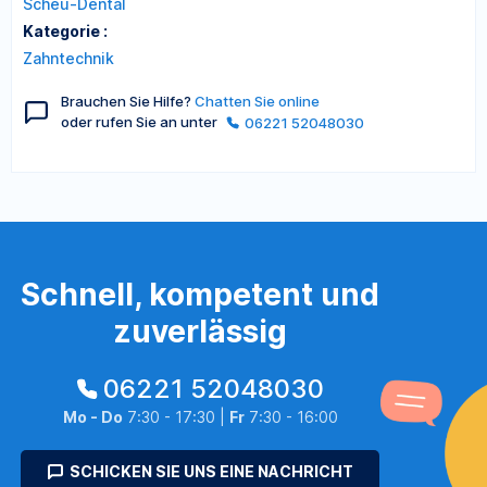
Scheu-Dental
Kategorie :
Zahntechnik
Brauchen Sie Hilfe?
Chatten Sie online
oder rufen Sie an unter
06221 52048030
Schnell, kompetent und
zuverlässig
06221 52048030
Mo - Do
7:30 - 17:30 |
Fr
7:30 - 16:00
SCHICKEN SIE UNS EINE NACHRICHT