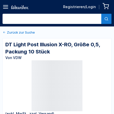
Zurück zu den Produktdetails
DT Light Post Illusion X-RO,
Registrieren/Login
Größe 0,5, Packung 10
Von VDW
Stück
Zurück zur Suche
DT Light Post Illusion X-RO, Größe 0,5,
Packung 10 Stück
Von VDW
(exkl. MwSt., zzgl. Versand)