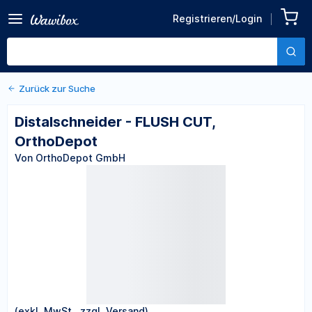
Zurück zu den Produktdetails
Distalschneider - FLUSH
Registrieren/Login
CUT, OrthoDepot
Von OrthoDepot GmbH
Zurück zur Suche
Distalschneider - FLUSH CUT,
OrthoDepot
Von OrthoDepot GmbH
(exkl. MwSt., zzgl. Versand)