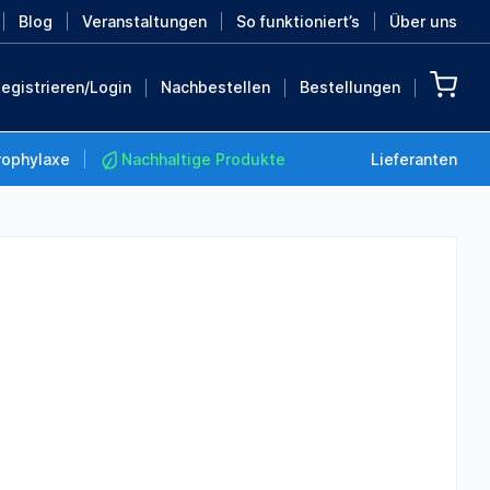
Blog
Veranstaltungen
So funktioniert’s
Über uns
egistrieren/Login
Nachbestellen
Bestellungen
rophylaxe
Nachhaltige Produkte
Lieferanten
Nachhaltige Produkte
Retten Sie die Erde mit
diesen nachhaltigen
Produkten
MEHR ENTDECKEN