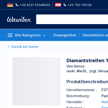
+49 6221 52048030
+43 720 116226
Diamantstreifen 10 St. 376 6mm
Von Horico
Alle Kategorien
Einwegartikel
Desinfektion u
Zurück zur Suche
Diamantstreifen 
Von Horico
(exkl. MwSt., zzgl. Versa
Produktbeschreibu
Herstellernummer :
F37
Beschreibung :
Pac
Hersteller :
Hor
Kategorie :
Ein