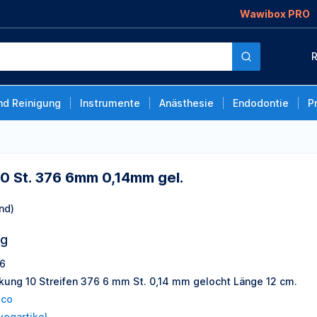
Wawibox PRO
 0,14mm gel.
R
nd Reinigung
Instrumente
Anästhesie
Endodontie
P
10 St. 376 6mm 0,14mm gel.
nd)
ng
6
kung 10 Streifen 376 6 mm St. 0,14 mm gelocht Länge 12 cm.
ico
wegartikel