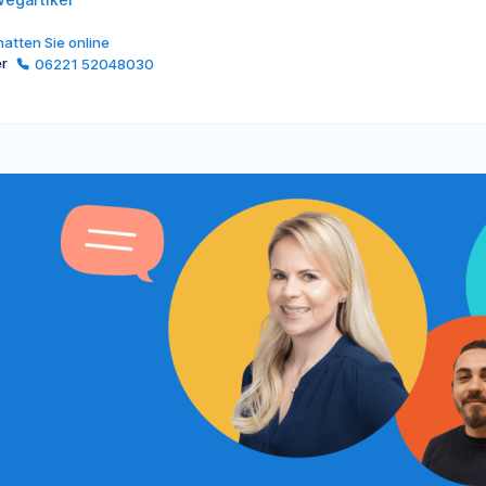
atten Sie online
er
06221 52048030