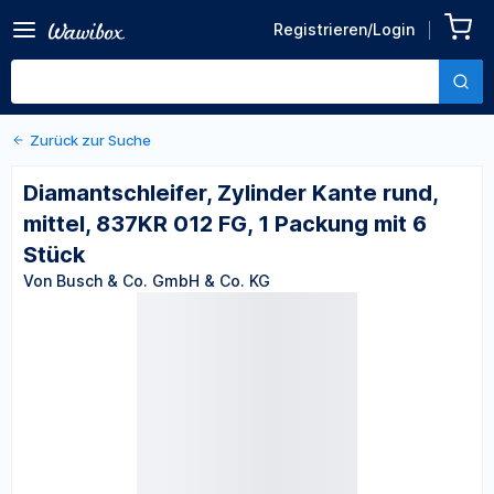
Zurück zu den Produktdetails
Diamantschleifer, Zylinder
Registrieren/Login
Kante rund, mittel, 837KR
Von Busch & Co. GmbH & Co. KG
012 FG, 1 Packung mit 6
Stück
Zurück zur Suche
Diamantschleifer, Zylinder Kante rund,
mittel, 837KR 012 FG, 1 Packung mit 6
Stück
Von Busch & Co. GmbH & Co. KG