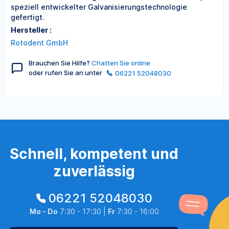
speziell entwickelter Galvanisierungstechnologie
gefertigt.
Hersteller :
Rotodent GmbH
Brauchen Sie Hilfe?
Chatten Sie online
oder rufen Sie an unter
06221 52048030
Schnell, kompetent und
zuverlässig
06221 52048030
Mo - Do
7:30 - 17:30 |
Fr
7:30 - 16:00