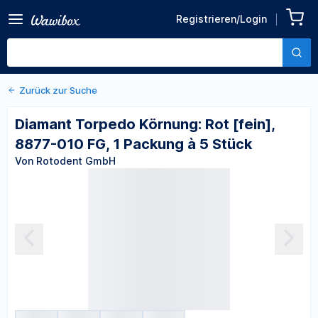
Zurück zu den Produktdetails
Diamant Torpedo Körnung:
Registrieren/Login
Rot [fein], 8877-010 FG, 1
Von Rotodent GmbH
Packung à 5 Stück
Zurück zur Suche
Diamant Torpedo Körnung: Rot [fein],
8877-010 FG, 1 Packung à 5 Stück
Von Rotodent GmbH