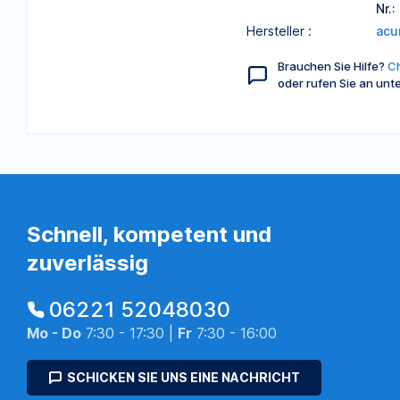
Nr.
Hersteller :
acu
Brauchen Sie Hilfe?
Ch
oder rufen Sie an unt
Schnell, kompetent und
zuverlässig
06221 52048030
Mo - Do
7:30 - 17:30 |
Fr
7:30 - 16:00
SCHICKEN SIE UNS EINE NACHRICHT