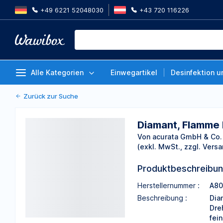
+49 6221 52048030
+43 720 116226
Diamant, Flamme bauchig, ⌀ 2 mm
806.314.257.514.020, Packung 5
Von acurata GmbH & Co. KGaA
Alle Kategorien
Einwegartikel
Desinfektion u
Zurück zur Suche
Diamant, Flamme 
Von acurata GmbH & Co.
(exkl. MwSt., zzgl. Versa
Produktbeschreibu
Herstellernummer :
A80
Beschreibung :
Dia
Dre
fein