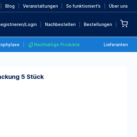
Blog
Veranstaltungen
So funktioniert’s
Über uns
egistrieren/Login
Nachbestellen
Bestellungen
rophylaxe
Nachhaltige Produkte
Lieferanten
Packung 5 Stück
Nachhaltige Produkte
Retten Sie die Erde mit
diesen nachhaltigen
Produkten
MEHR ENTDECKEN