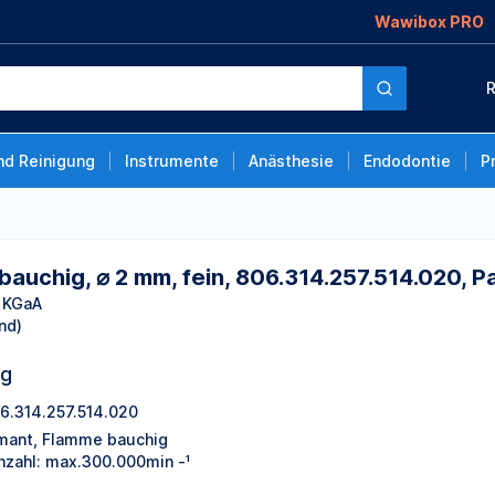
Wawibox PRO
, fein,
R
 Stück
nd Reinigung
Instrumente
Anästhesie
Endodontie
P
bauchig, ⌀ 2 mm, fein, 806.314.257.514.020, 
 KGaA
nd)
ng
6.314.257.514.020
mant, Flamme bauchig
hzahl: max.300.000min -¹