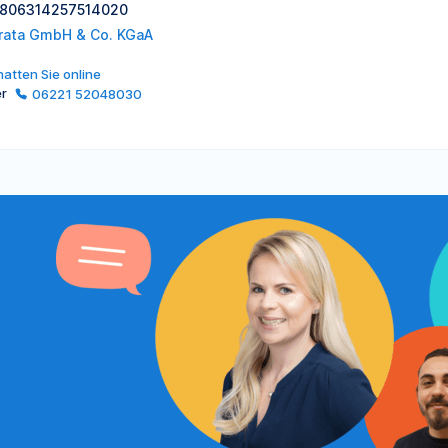
: 806314257514020
rata GmbH & Co. KGaA
atten Sie online
er
06221 52048030