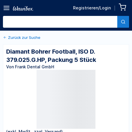
Zurück zu den Produktdetails
Diamant Bohrer Football,
Registrieren/Login
ISO D. 379.025.G.HP,
Von Frank Dental GmbH
Packung 5 Stück
Zurück zur Suche
Diamant Bohrer Football, ISO D.
379.025.G.HP, Packung 5 Stück
Von Frank Dental GmbH
(exkl. MwSt., zzgl. Versand)