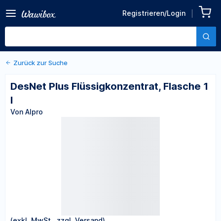
Zurück zu den Produktdetails
DesNet Plus
Registrieren/Login
Flüssigkonzentrat, Flasche
Von Alpro
1 l
Zurück zur Suche
DesNet Plus Flüssigkonzentrat, Flasche 1
l
Von Alpro
(exkl. MwSt., zzgl. Versand)