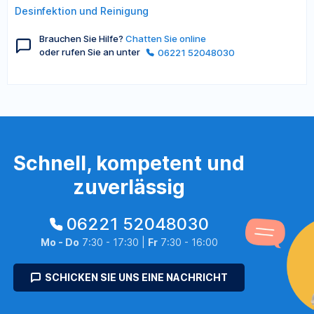
Desinfektion und Reinigung
Brauchen Sie Hilfe?
Chatten Sie online
oder rufen Sie an unter
06221 52048030
Schnell, kompetent und
zuverlässig
06221 52048030
Mo - Do
7:30 - 17:30 |
Fr
7:30 - 16:00
SCHICKEN SIE UNS EINE NACHRICHT