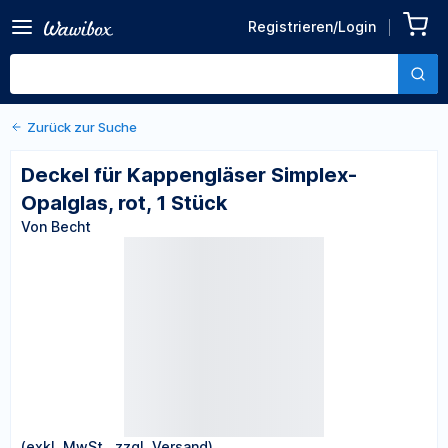
Zurück zu den Produktdetails
Deckel für Kappengläser
Registrieren/Login
Simplex-Opalglas, rot, 1
Von Becht
Stück
Zurück zur Suche
Deckel für Kappengläser Simplex-
Opalglas, rot, 1 Stück
Von Becht
(exkl. MwSt., zzgl. Versand)