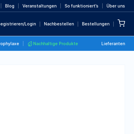
Blog
Veranstaltungen
So funktioniert’s
Über uns
egistrieren/Login
Nachbestellen
Bestellungen
rophylaxe
Nachhaltige Produkte
Lieferanten
Nachhaltige Produkte
Retten Sie die Erde mit
diesen nachhaltigen
Produkten
MEHR ENTDECKEN