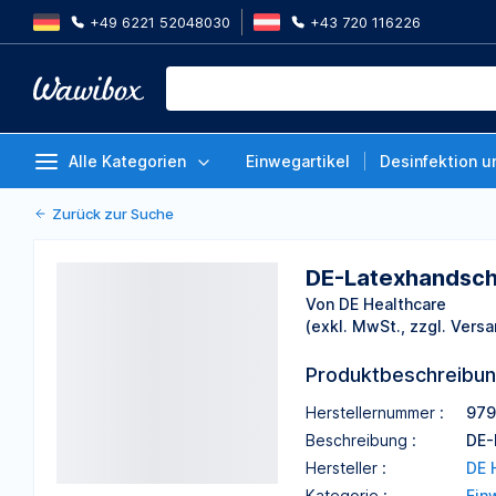
+49 6221 52048030
+43 720 116226
DE-Latexhandschuhe, Aloe Vera, 
100St
Von DE Healthcare
Alle Kategorien
Einwegartikel
Desinfektion u
Zurück zur Suche
DE-Latexhandschu
Von DE Healthcare
(exkl. MwSt., zzgl. Versa
Produktbeschreibu
Herstellernummer :
979
Beschreibung :
DE-
Hersteller :
DE 
Kategorie :
Ein