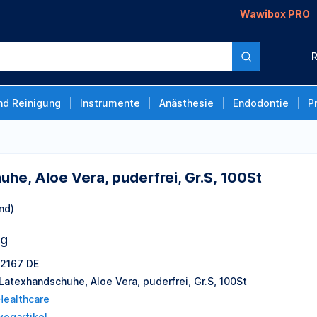
Wawibox PRO
puderfrei, Gr.S,
R
nd Reinigung
Instrumente
Anästhesie
Endodontie
P
he, Aloe Vera, puderfrei, Gr.S, 100St
nd)
ng
2167 DE
Latexhandschuhe, Aloe Vera, puderfrei, Gr.S, 100St
Healthcare
wegartikel