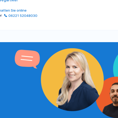
atten Sie online
er
06221 52048030