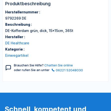
Produktbeschreibung
Herstellernummer :
9792269 DE
Beschreibung :
DE-Kofferdam grün, dick, 15x15cm, 36St
Hersteller :
DE Healthcare
Kategorie :
Einwegartikel
Brauchen Sie Hilfe?
Chatten Sie online
oder rufen Sie an unter
06221 52048030
Schnell, kompetent und