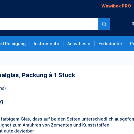
Wawibox PRO
g à 1 Stück
R
nd Reinigung
Instrumente
Anästhesie
Endodontie
P
alglas, Packung à 1 Stück
nd)
ng
 farbigem Glas, dass auf beiden Seiten unterschiedlich ausgeform
ignet zum Anrühren von Zementen und Kunststoffen
ht autoklavierbar