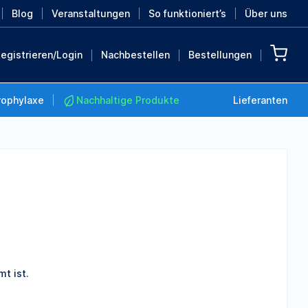
Blog
Veranstaltungen
So funktioniert’s
Über uns
egistrieren/Login
Nachbestellen
Bestellungen
rophylaxe
Nachhaltige Produkte
Lieferanten
Nachhaltige Produkte
Retten Sie die Erde mit
diesen nachhaltigen
Produkten
MEHR ENTDECKEN
t ist.