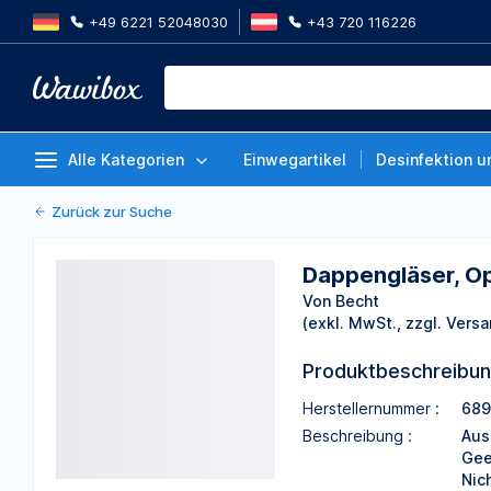
+49 6221 52048030
+43 720 116226
Dappengläser, Opalglas, Packun
Von Becht
Alle Kategorien
Einwegartikel
Desinfektion u
Zurück zur Suche
Dappengläser, Op
Von Becht
(exkl. MwSt., zzgl. Versa
Produktbeschreibu
Herstellernummer :
689
Beschreibung :
Aus
Gee
Nic