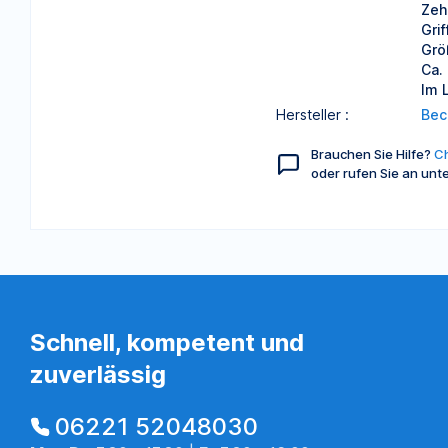
Zeh
Grif
Grö
Ca.
Im 
Hersteller :
Bec
Brauchen Sie Hilfe?
Ch
oder rufen Sie an unt
Schnell, kompetent und
zuverlässig
06221 52048030