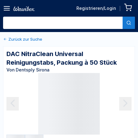
Zurück zu den Produktdetails
DAC NitraClean Universal
Registrieren/Login
Reinigungstabs, Packung à
Von Dentsply Sirona
50 Stück
Zurück zur Suche
DAC NitraClean Universal
Reinigungstabs, Packung à 50 Stück
Von Dentsply Sirona