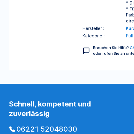
* D
* F
Far
dir
Hersteller :
Kur
Kategorie :
Fül
Brauchen Sie Hilfe?
Ch
oder rufen Sie an unt
Schnell, kompetent und
zuverlässig
06221 52048030