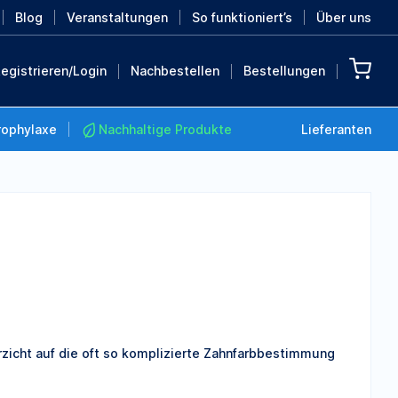
Blog
Veranstaltungen
So funktioniert’s
Über uns
egistrieren/Login
Nachbestellen
Bestellungen
rophylaxe
Nachhaltige Produkte
Lieferanten
Nachhaltige Produkte
Retten Sie die Erde mit
diesen nachhaltigen
Produkten
MEHR ENTDECKEN
zicht auf die oft so komplizierte Zahnfarbbestimmung