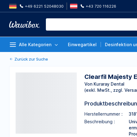
+49 6221 52048030
+43 720 116226
Clearfil Majesty ES-2 Universal
Von Kuraray Dental
Alle Kategorien
Einwegartikel
Desinfektion u
Zurück zur Suche
Clearfil Majesty 
Von Kuraray Dental
(exkl. MwSt., zzgl. Versa
Produktbeschreibu
Herstellernummer :
318
Beschreibung :
Uni
erm
Pro