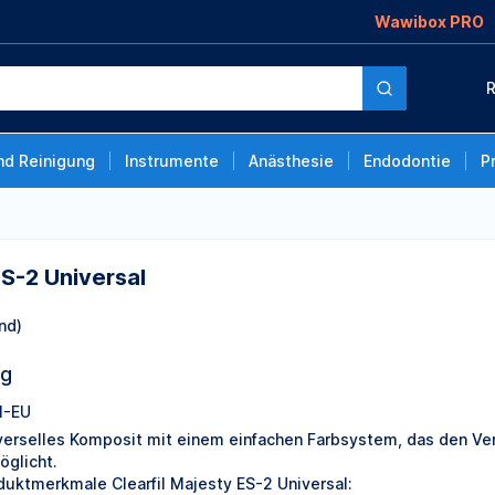
Wawibox PRO
R
nd Reinigung
Instrumente
Anästhesie
Endodontie
P
ES-2 Universal
nd)
ng
1-EU
verselles Komposit mit einem einfachen Farbsystem, das den Ver
öglicht.
duktmerkmale Clearfil Majesty ES-2 Universal: