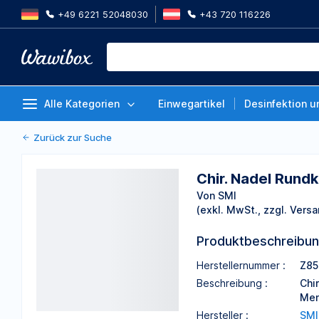
+49 6221 52048030
+43 720 116226
Chir. Nadel Rundkörper 1/2 Krei
Stück
Von SMI
Alle Kategorien
Einwegartikel
Desinfektion u
Zurück zur Suche
Chir. Nadel Rundk
Von SMI
(exkl. MwSt., zzgl. Versa
Produktbeschreibu
Herstellernummer :
Z85
Beschreibung :
Chi
Men
Hersteller :
SMI