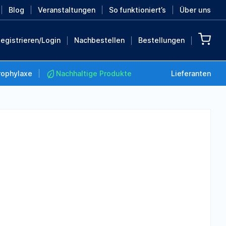
Blog
Veranstaltungen
So funktioniert’s
Über uns
egistrieren/Login
Nachbestellen
Bestellungen
rophylaxe
Nachhaltige Produkte
Lieferanten
Nachhaltige Produkte
Retten Sie die Erde mit
diesen nachhaltigen
Produkten
MEHR ENTDECKEN