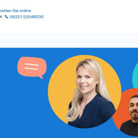
atten Sie online
er
06221 52048030