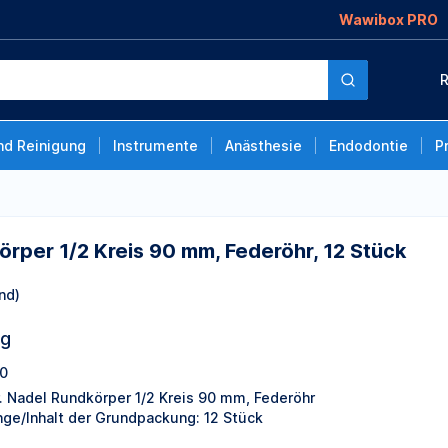
Wawibox PRO
s 90 mm, Federöhr, 12
R
nd Reinigung
Instrumente
Anästhesie
Endodontie
P
örper 1/2 Kreis 90 mm, Federöhr, 12 Stück
nd)
ng
0
r. Nadel Rundkörper 1/2 Kreis 90 mm, Federöhr
ge/Inhalt der Grundpackung: 12 Stück