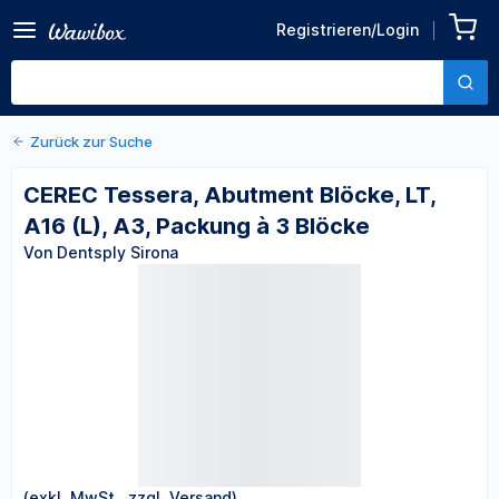
Zurück zu den Produktdetails
CEREC Tessera, Abutment
Registrieren/Login
Blöcke, LT, A16 (L), A3,
Von Dentsply Sirona
Packung à 3 Blöcke
Zurück zur Suche
CEREC Tessera, Abutment Blöcke, LT,
A16 (L), A3, Packung à 3 Blöcke
Von Dentsply Sirona
(exkl. MwSt., zzgl. Versand)