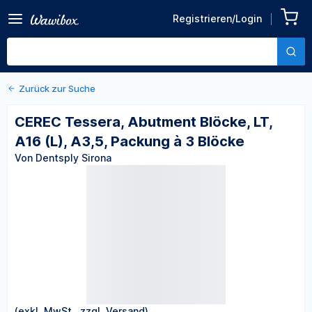
Zurück zu den Produktdetails
CEREC Tessera, Abutment
Registrieren/Login
Blöcke, LT, A16 (L), A3,5,
Von Dentsply Sirona
Packung à 3 Blöcke
Zurück zur Suche
CEREC Tessera, Abutment Blöcke, LT,
A16 (L), A3,5, Packung à 3 Blöcke
Von Dentsply Sirona
(exkl. MwSt., zzgl. Versand)