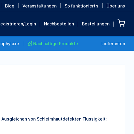
Blog
Veranstaltungen
So funktioniert’s
Über uns
egistrieren/Login
Nachbestellen
Bestellungen
rophylaxe
Nachhaltige Produkte
Lieferanten
Nachhaltige Produkte
Retten Sie die Erde mit
diesen nachhaltigen
Produkten
MEHR ENTDECKEN
n Ausgleichen von Schleimhautdefekten Flüssigkeit: