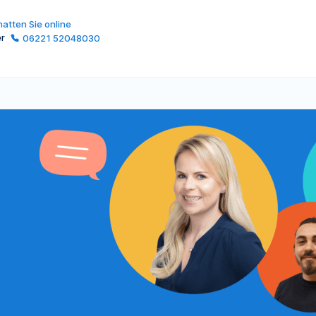
atten Sie online
er
06221 52048030