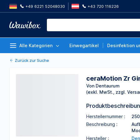
+49 6221 52048030
+43 720 116226
ceraMotion Zr Gingival 2, 20 g
Von Dentaurum
Alle Kategorien
Einwegartikel
Desinfektion u
Zurück zur Suche
ceraMotion Zr Gin
Von Dentaurum
(exkl. MwSt., zzgl. Versa
Produktbeschreibu
Herstellernummer :
250
Beschreibung :
Auf
Mod
Hersteller :
Den