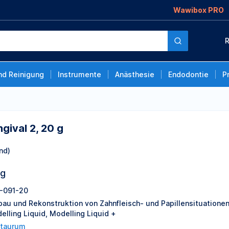
Wawibox PRO
R
nd Reinigung
Instrumente
Anästhesie
Endodontie
P
gival 2, 20 g
nd)
ng
-091-20
bau und Rekonstruktion von Zahnfleisch- und Papillensituatione
elling Liquid, Modelling Liquid +
taurum