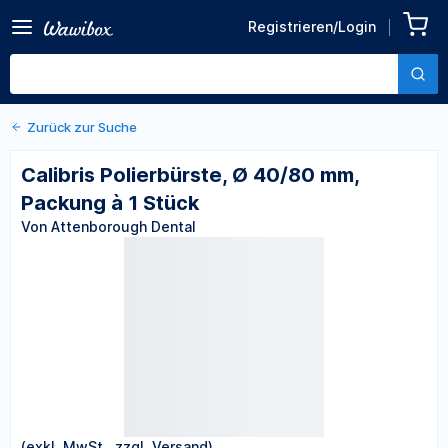
Zurück zu den Produktdetails
Calibris Polierbürste, Ø
Registrieren/Login
40/80 mm, Packung à 1
Von Attenborough Dental
Stück
Zurück zur Suche
Calibris Polierbürste, Ø 40/80 mm,
Packung à 1 Stück
Von Attenborough Dental
(exkl. MwSt., zzgl. Versand)