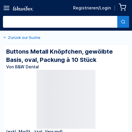
Zurück zu den Produktdetails
Buttons Metall Knöpfchen,
Registrieren/Login
gewölbte Basis, oval,
Von B&W Dental
Packung à 10 Stück
Zurück zur Suche
Buttons Metall Knöpfchen, gewölbte
Basis, oval, Packung à 10 Stück
Von B&W Dental
(exkl. MwSt., zzgl. Versand)