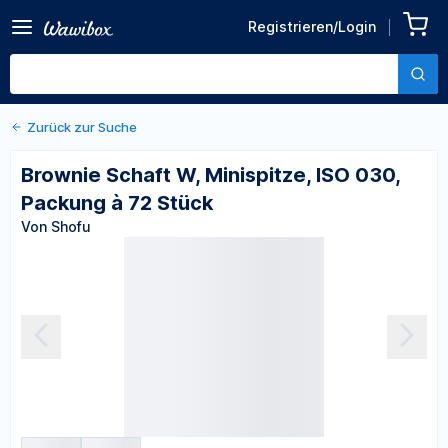
Zurück zu den Produktdetails
Brownie Schaft W,
Registrieren/Login
Minispitze, ISO 030,
Von Shofu
Packung à 72 Stück
Zurück zur Suche
Brownie Schaft W, Minispitze, ISO 030,
Packung à 72 Stück
Von Shofu