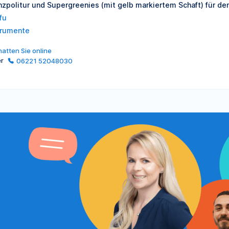
nzpolitur und Supergreenies (mit gelb markiertem Schaft) für de
fu
trumente
atten Sie online
er
06221 52048030