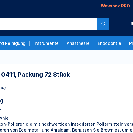
Wawibox PRO
 72 Stück
R
nd Reinigung
Instrumente
Anästhesie
Endodontie
P
 0411, Packung 72 Stück
nd)
ng
1
wnie
ikon-Polierer, die mit hochwertigen integrierten Poliermitteln ver
ieren von Edelmetall und Amalgam. Benutzen Sie Brownies, um ein