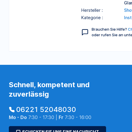
Gla
Hersteller :
Sho
Kategorie :
Ins
Brauchen Sie Hilfe?
Ch
oder rufen Sie an unt
Schnell, kompetent und
zuverlässig
06221 52048030
Mo - Do
7:30 - 17:30 |
Fr
7:30 - 16:00
SCHICKEN SIE UNS EINE NACHRICHT