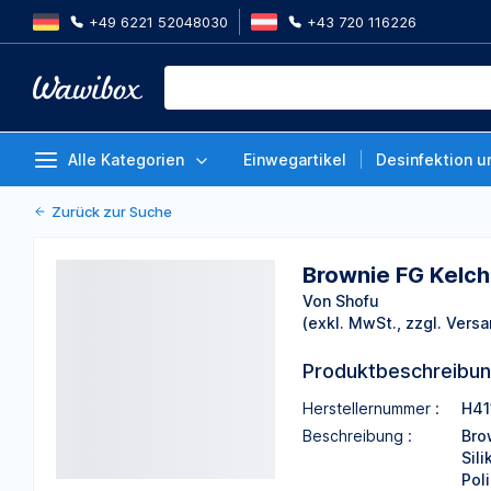
+49 6221 52048030
+43 720 116226
Brownie FG Kelch 0411, Packung
Von Shofu
Alle Kategorien
Einwegartikel
Desinfektion u
Zurück zur Suche
Brownie FG Kelch
Von Shofu
(exkl. MwSt., zzgl. Versa
Produktbeschreibu
Herstellernummer :
H41
Beschreibung :
Bro
Sil
Pol