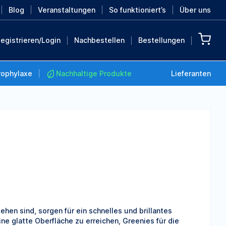
Blog
Veranstaltungen
So funktioniert’s
Über uns
egistrieren/Login
Nachbestellen
Bestellungen
rophylaxe
Nachhaltige Produkte
Lieferanten
Nachhaltige Produkte
Retten Sie die Erde mit
diesen nachhaltigen
Produkten
MEHR ENTDECKEN
sehen sind, sorgen für ein schnelles und brillantes
e glatte Oberfläche zu erreichen, Greenies für die