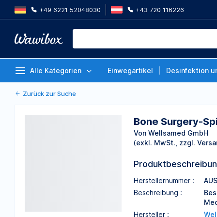
+49 6221 52048030
+43 720 116226
Bone Surgery-Spitze, AUS5, Mec
AUS5
Von Wellsamed GmbH
Alle Kategorien
Einwegartikel
Desinfektion u
Zurück zur Suche
Bone Surgery-Spi
Von Wellsamed GmbH
(exkl. MwSt., zzgl. Versa
Produktbeschreibu
Herstellernummer :
AUS
Beschreibung :
Bes
Mec
Hersteller :
Wel