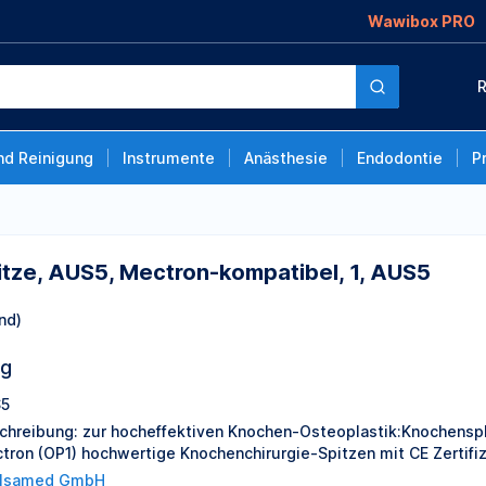
Wawibox PRO
tron-kompatibel, 1,
R
nd Reinigung
Instrumente
Anästhesie
Endodontie
P
tze, AUS5, Mectron-kompatibel, 1, AUS5
nd)
ng
5
chreibung: zur hocheffektiven Knochen-Osteoplastik:Knochensp
tron (OP1) hochwertige Knochenchirurgie-Spitzen mit CE Zertifi
lsamed GmbH