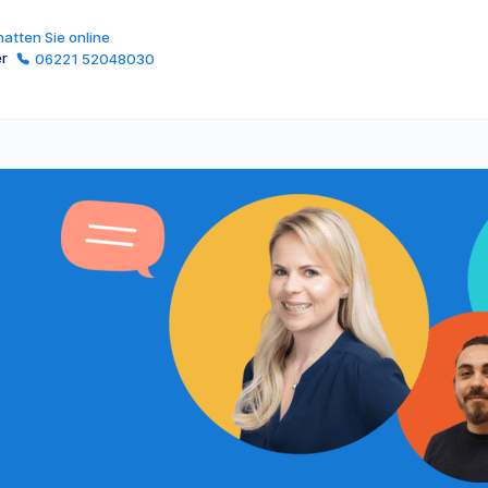
atten Sie online
er
06221 52048030