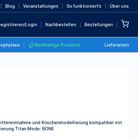
Blog
Veranstaltungen
So funktioniert’s
Über uns
egistrieren/Login
Nachbestellen
Bestellungen
rophylaxe
Nachhaltige Produkte
Lieferanten
Nachhaltige Produkte
Retten Sie die Erde mit
diesen nachhaltigen
Produkten
MEHR ENTDECKEN
litterentnahme und Knochenmodellierung kompatibel mit
zierung Titan Mode: BONE