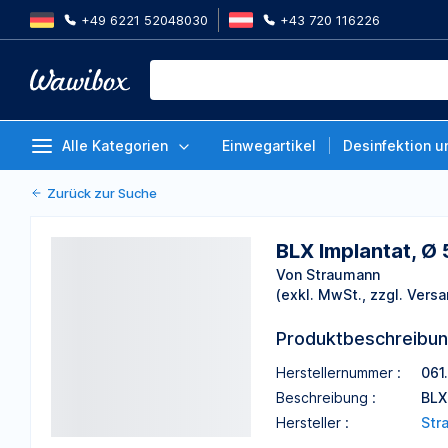
+49 6221 52048030
+43 720 116226
BLX Implantat, Ø 5.0mm WB, SLA
Von Straumann
Alle Kategorien
Einwegartikel
Desinfektion u
Zurück zur Suche
BLX Implantat, Ø
Von Straumann
(exkl. MwSt., zzgl. Versa
Produktbeschreibu
Herstellernummer :
061
Beschreibung :
BLX
Hersteller :
Str