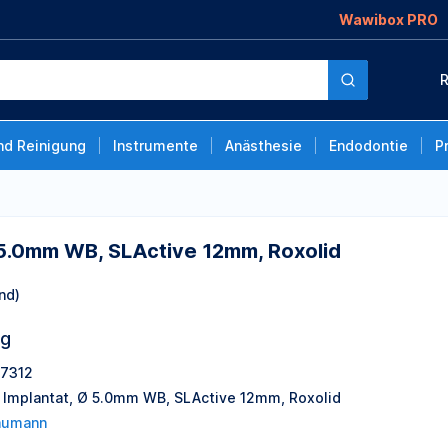
Wawibox PRO
ctive 12mm, Roxolid
R
nd Reinigung
Instrumente
Anästhesie
Endodontie
P
 5.0mm WB, SLActive 12mm, Roxolid
nd)
ng
.7312
 Implantat, Ø 5.0mm WB, SLActive 12mm, Roxolid
aumann