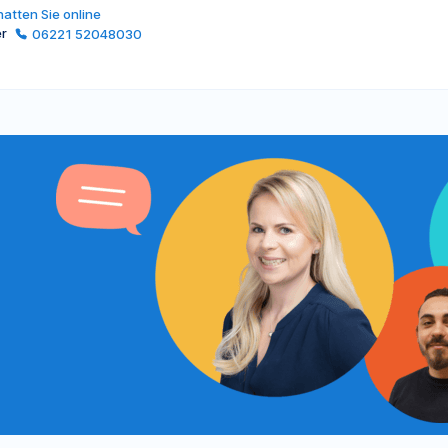
atten Sie online
er
06221 52048030