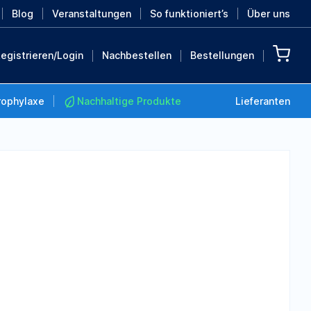
Blog
Veranstaltungen
So funktioniert’s
Über uns
egistrieren/Login
Nachbestellen
Bestellungen
rophylaxe
Nachhaltige Produkte
Lieferanten
Nachhaltige Produkte
Retten Sie die Erde mit
diesen nachhaltigen
Produkten
MEHR ENTDECKEN