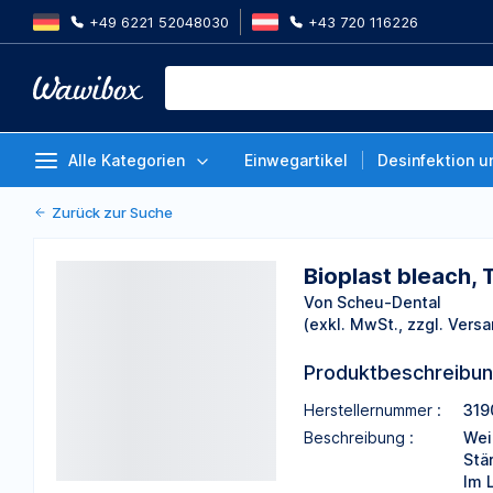
+49 6221 52048030
+43 720 116226
Bioplast bleach, Tiefziehfolien, 
Packung à 10 Stück
Von Scheu-Dental
Alle Kategorien
Einwegartikel
Desinfektion u
Zurück zur Suche
Bioplast bleach, 
Von Scheu-Dental
(exkl. MwSt., zzgl. Versa
Produktbeschreibu
Herstellernummer :
319
Beschreibung :
Wei
Stä
Im 