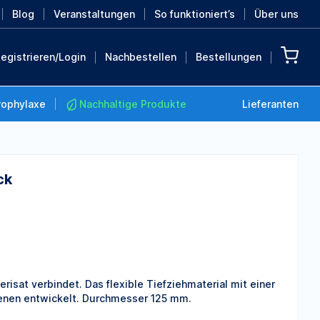
Blog
Veranstaltungen
So funktioniert’s
Über uns
egistrieren/Login
Nachbestellen
Bestellungen
rophylaxe
Nachhaltige Produkte
Lieferanten
ck
Nachhaltige Produkte
Retten Sie die Erde mit
diesen nachhaltigen
Produkten
MEHR ENTDECKEN
risat verbindet. Das flexible Tiefziehmaterial mit einer
hienen entwickelt. Durchmesser 125 mm.