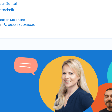
eu-Dental
ntechnik
atten Sie online
er
06221 52048030