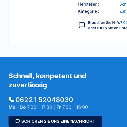
Hersteller :
Sch
Kategorie :
Zah
Brauchen Sie Hilfe?
Ch
oder rufen Sie an unt
Schnell, kompetent und
zuverlässig
06221 52048030
Mo - Do
7:30 - 17:30 |
Fr
7:30 - 16:00
SCHICKEN SIE UNS EINE NACHRICHT