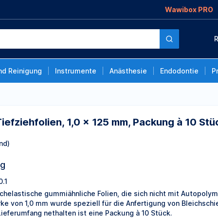
Wawibox PRO
1,0 × 125 mm,
R
nd Reinigung
Instrumente
Anästhesie
Endodontie
P
Tiefziehfolien, 1,0 × 125 mm, Packung à 10 Stü
nd)
ng
0.1
chelastische gummiähnliche Folien, die sich nicht mit Autopolyme
rke von 1,0 mm wurde speziell für die Anfertigung von Bleichsc
Lieferumfang nethalten ist eine Packung à 10 Stück.