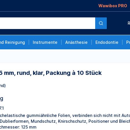
Wawibox PRO
ar, Packung à 10 Stück
R
nd Reinigung
Instrumente
Anästhesie
Endodontie
P
25 mm, rund, klar, Packung à 10 Stück
nd)
ng
.1
chelastische gummiähnliche Folien, verbinden sich nicht mit Aut
 Dublierformen, Mundschutz, Knirschschutz, Positioner und Blei
chmesser: 125 mm