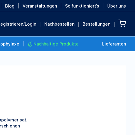
Blog
Veranstaltungen
So funktioniert’s
Über uns
egistrieren/Login
Nachbestellen
Bestellungen
rophylaxe
Nachhaltige Produkte
Lieferanten
Nachhaltige Produkte
Retten Sie die Erde mit
diesen nachhaltigen
Produkten
MEHR ENTDECKEN
opolymerisat.
chschienen