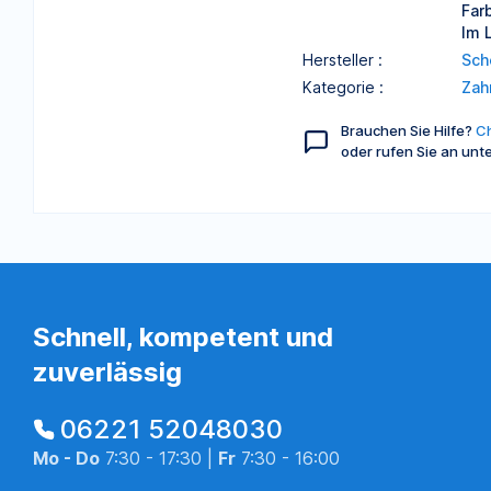
Far
Im 
Hersteller :
Sch
Kategorie :
Zah
Brauchen Sie Hilfe?
Ch
oder rufen Sie an unt
Schnell, kompetent und
zuverlässig
06221 52048030
Mo - Do
7:30 - 17:30 |
Fr
7:30 - 16:00