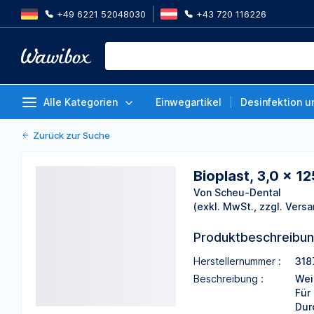
+49 6221 52048030
+43 720 116226
Bioplast, 3,0 × 125 mm, rund, kl
Von Scheu-Dental
Alle Kategorien
Einwegartikel
Desinfektion u
Zurück zur Suche
Bioplast, 3,0 × 1
Von Scheu-Dental
(exkl. MwSt., zzgl. Versa
Produktbeschreibu
Herstellernummer :
3187
Beschreibung :
Wei
Für
Dur