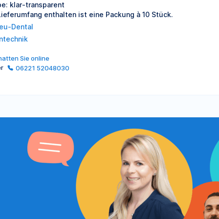
be: klar-transparent
Lieferumfang enthalten ist eine Packung à 10 Stück.
eu-Dental
ntechnik
atten Sie online
er
06221 52048030