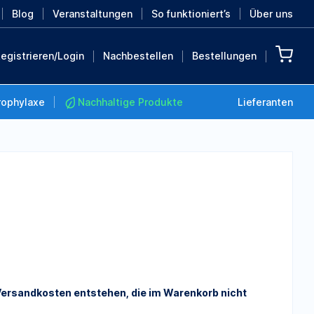
Blog
Veranstaltungen
So funktioniert’s
Über uns
egistrieren/Login
Nachbestellen
Bestellungen
rophylaxe
Nachhaltige Produkte
Lieferanten
Nachhaltige Produkte
Retten Sie die Erde mit
diesen nachhaltigen
Produkten
MEHR ENTDECKEN
ersandkosten entstehen, die im Warenkorb nicht