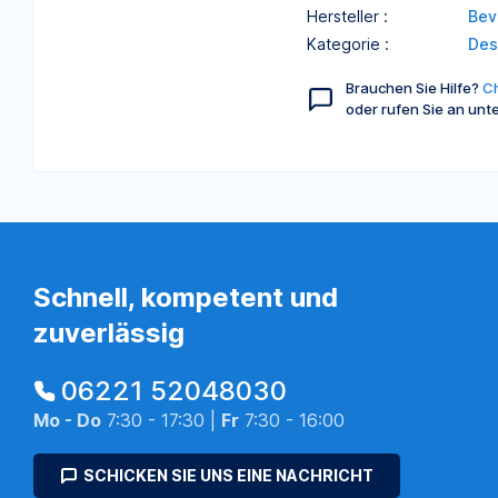
Hersteller :
Bev
Kategorie :
Des
Brauchen Sie Hilfe?
Ch
oder rufen Sie an unt
Schnell, kompetent und
zuverlässig
06221 52048030
Mo - Do
7:30 - 17:30 |
Fr
7:30 - 16:00
SCHICKEN SIE UNS EINE NACHRICHT