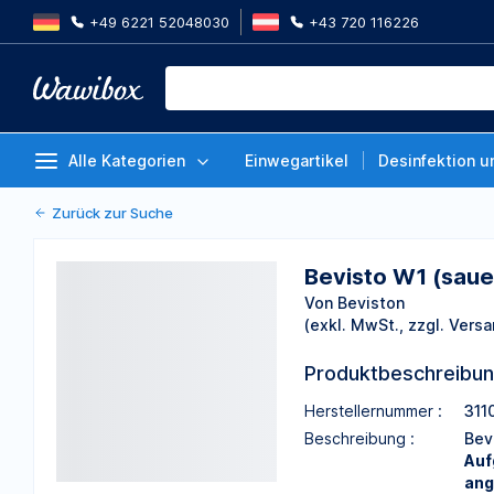
+49 6221 52048030
+43 720 116226
Bevisto W1 (sauer) 1 l
Von Beviston
Alle Kategorien
Einwegartikel
Desinfektion u
Zurück zur Suche
Bevisto W1 (sauer
Von Beviston
(exkl. MwSt., zzgl. Versa
Produktbeschreibu
Herstellernummer :
311
Beschreibung :
Bevi
Auf
ang