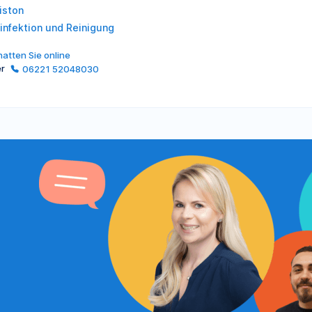
iston
infektion und Reinigung
atten Sie online
er
06221 52048030