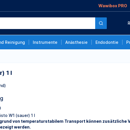
Wawibox PRO
R
nd Reinigung
Instrumente
Anästhesie
Endodontie
P
) 1 l
nd)
ng
0
sto W1 (sauer) 1 l
grund von temperaturstabilem Transport können zusätzliche V
ezeigt werden.