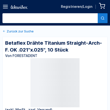
Zurück zu den Produktdetails
Betaflex Drähte Titanium
Registrieren/Login
Straight-Arch-F. OK
Von FORESTADENT
.021"x.025", 10 Stück
Zurück zur Suche
Betaflex Drähte Titanium Straight-Arch-
F. OK .021"x.025", 10 Stück
Von FORESTADENT
(exkl. MwSt., zzgl. Versand)