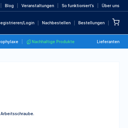
Blog
Veranstaltungen
So funktioniert’s
Über uns
egistrieren/Login
Nachbestellen
Bestellungen
rophylaxe
Nachhaltige Produkte
Lieferanten
Nachhaltige Produkte
Retten Sie die Erde mit
diesen nachhaltigen
Produkten
MEHR ENTDECKEN
 Arbeitsschraube.