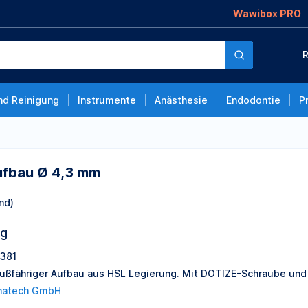
Wawibox PRO
R
nd Reinigung
Instrumente
Anästhesie
Endodontie
P
aufbau Ø 4,3 mm
nd)
ng
381
ußfähriger Aufbau aus HSL Legierung. Mit DOTIZE-Schraube und
hatech GmbH