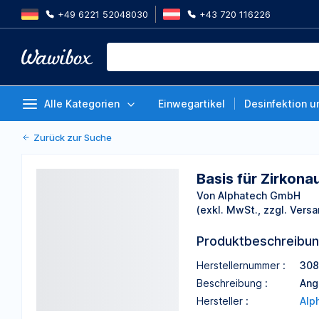
+49 6221 52048030
+43 720 116226
Basis für Zirkonaufbau Ø 4,3 mm
Von Alphatech GmbH
Alle Kategorien
Einwegartikel
Desinfektion u
Zurück zur Suche
Basis für Zirkon
Von Alphatech GmbH
(exkl. MwSt., zzgl. Versa
Produktbeschreibu
Herstellernummer :
308
Beschreibung :
Ang
Hersteller :
Alp