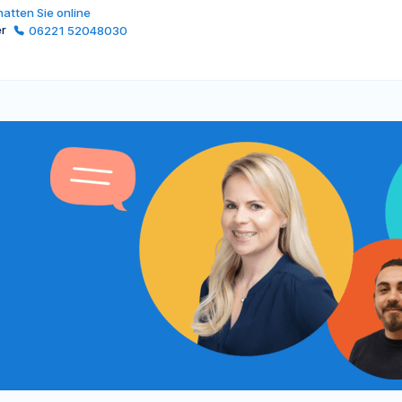
atten Sie online
er
06221 52048030