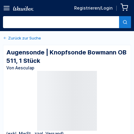
Zurück zu den Produktdetails
Augensonde | Knopfsonde
Registrieren/Login
Bowmann OB 511, 1 Stück
Von Aesculap
Zurück zur Suche
Augensonde | Knopfsonde Bowmann OB
511, 1 Stück
Von Aesculap
(exkl. MwSt., zzgl. Versand)