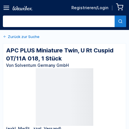
Zurück zu den Produktdetails
APC PLUS Miniature Twin, U
Registrieren/Login
Rt Cuspid 0T/11A 018, 1
Von Solventum Germany GmbH
Stück
Zurück zur Suche
APC PLUS Miniature Twin, U Rt Cuspid
0T/11A 018, 1 Stück
Von Solventum Germany GmbH
(exkl. MwSt., zzgl. Versand)