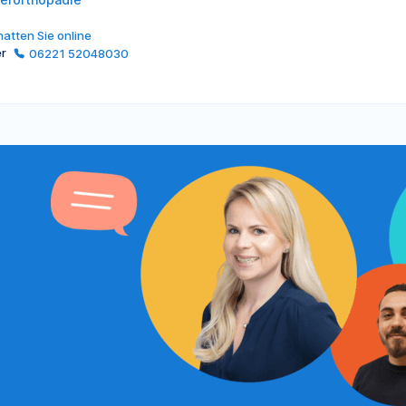
atten Sie online
er
06221 52048030