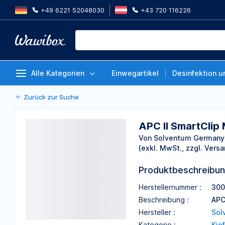
+49 6221 52048030
+43 720 116226
APC II SmartClip MBT, L Lt 2Bicu
Stück
Von Solventum Germany GmbH
Alle Kategorien
Einwegartikel
Desinfektion u
Zurück zur Suche
APC II SmartClip 
Von Solventum German
(exkl. MwSt., zzgl. Versa
Produktbeschreibu
Herstellernummer :
300
Beschreibung :
APC
Hersteller :
Sol
Kategorie :
Kie