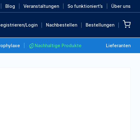
Blog
Veranstaltungen
So funktioniert’s
Über uns
egistrieren/Login
Nachbestellen
Bestellungen
rophylaxe
Nachhaltige Produkte
Lieferanten
Nachhaltige Produkte
Retten Sie die Erde mit
diesen nachhaltigen
Produkten
MEHR ENTDECKEN