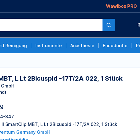
Wawibox PRO
spid -17T/2A 022, 1
R
nd Reinigung
Instrumente
Anästhesie
Endodontie
P
MBT, L Lt 2Bicuspid -17T/2A 022, 1 Stück
y GmbH
nd)
ng
4-347
 II SmartClip MBT, L Lt 2Bicuspid -17T/2A 022, 1 Stück
ventum Germany GmbH
ferorthopädie