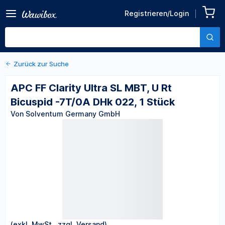
Zurück zu den Produktdetails
APC FF Clarity Ultra SL MBT,
Registrieren/Login
U Rt Bicuspid -7T/0A DHk
Von Solventum Germany GmbH
022, 1 Stück
Zurück zur Suche
APC FF Clarity Ultra SL MBT, U Rt
Bicuspid -7T/0A DHk 022, 1 Stück
Von Solventum Germany GmbH
(exkl. MwSt., zzgl. Versand)