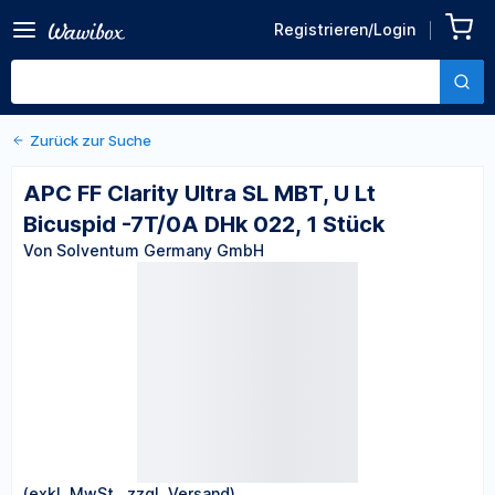
Zurück zu den Produktdetails
APC FF Clarity Ultra SL MBT,
Registrieren/Login
U Lt Bicuspid -7T/0A DHk
Von Solventum Germany GmbH
022, 1 Stück
Zurück zur Suche
APC FF Clarity Ultra SL MBT, U Lt
Bicuspid -7T/0A DHk 022, 1 Stück
Von Solventum Germany GmbH
(exkl. MwSt., zzgl. Versand)