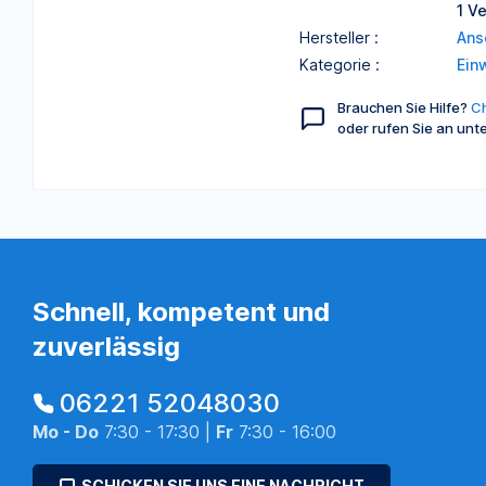
1 V
Hersteller :
Ans
Kategorie :
Ein
Brauchen Sie Hilfe?
Ch
oder rufen Sie an unt
Schnell, kompetent und
zuverlässig
06221 52048030
Mo - Do
7:30 - 17:30 |
Fr
7:30 - 16:00
SCHICKEN SIE UNS EINE NACHRICHT