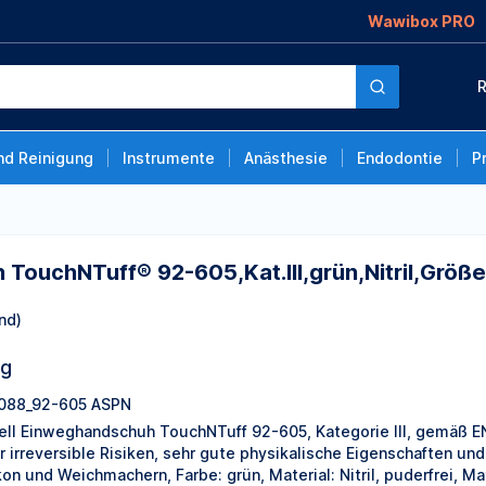
Wawibox PRO
 92-
R
5-9,100/VE, 100 Stück
nd Reinigung
Instrumente
Anästhesie
Endodontie
P
 TouchNTuff® 92-605,Kat.III,grün,Nitril,Größ
nd)
ng
088_92-605 ASPN
ell Einweghandschuh TouchNTuff 92-605, Kategorie III, gemäß EN
r irreversible Risiken, sehr gute physikalische Eigenschaften un
ikon und Weichmachern, Farbe: grün, Material: Nitril, puderfrei, M