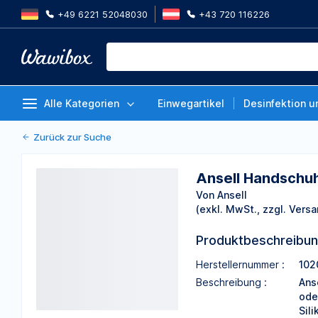
+49 6221 52048030
+43 720 116226
Ansell Handschuh TouchNTuff®
605,Kat.III,grün,Nitril,Größe 8,
Von Ansell
Alle Kategorien
Einwegartikel
Desinfektion u
Zurück zur Suche
Ansell Handschuh
Von Ansell
(exkl. MwSt., zzgl. Versa
Produktbeschreibu
Herstellernummer :
102
Beschreibung :
Ans
ode
Sil