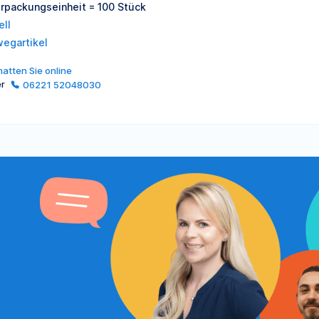
erpackungseinheit = 100 Stück
ell
wegartikel
atten Sie online
er
06221 52048030