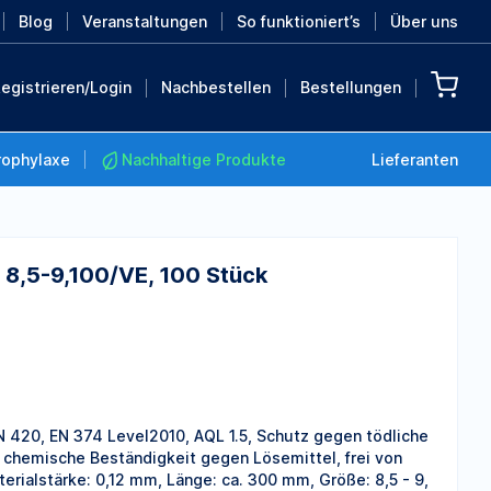
Blog
Veranstaltungen
So funktioniert’s
Über uns
egistrieren/Login
Nachbestellen
Bestellungen
rophylaxe
Nachhaltige Produkte
Lieferanten
e 8,5-9,100/VE, 100 Stück
Nachhaltige Produkte
Retten Sie die Erde mit
diesen nachhaltigen
Produkten
MEHR ENTDECKEN
 420, EN 374 Level2010, AQL 1.5, Schutz gegen tödliche
d chemische Beständigkeit gegen Lösemittel, frei von
aterialstärke: 0,12 mm, Länge: ca. 300 mm, Größe: 8,5 - 9,