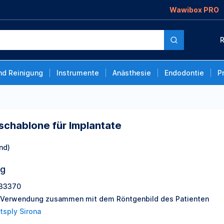
Wawibox PRO
Implantate
R
nd Reinigung
Instrumente
Anästhesie
Endodontie
P
chablone für Implantate
nd)
ng
33370
 Verwendung zusammen mit dem Röntgenbild des Patienten
tsply Sirona