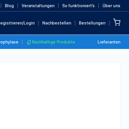
Blog
Veranstaltungen
So funktioniert’s
Über uns
egistrieren/Login
Nachbestellen
Bestellungen
rophylaxe
Nachhaltige Produkte
Lieferanten
Nachhaltige Produkte
Retten Sie die Erde mit
diesen nachhaltigen
Produkten
MEHR ENTDECKEN