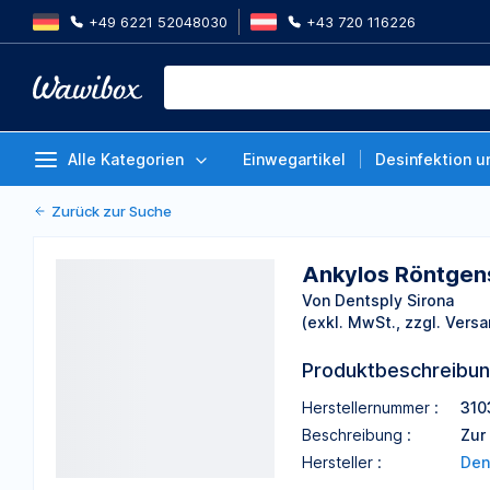
+49 6221 52048030
+43 720 116226
Ankylos Röntgenschablone für 
Von Dentsply Sirona
Alle Kategorien
Einwegartikel
Desinfektion u
Zurück zur Suche
Ankylos Röntgens
Von Dentsply Sirona
(exkl. MwSt., zzgl. Versa
Produktbeschreibu
Herstellernummer :
310
Beschreibung :
Zur
Hersteller :
Den