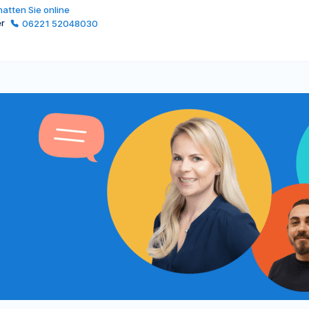
atten Sie online
er
06221 52048030