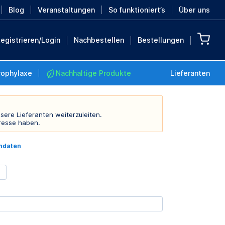
Blog
Veranstaltungen
So funktioniert’s
Über uns
egistrieren/Login
Nachbestellen
Bestellungen
rophylaxe
Nachhaltige Produkte
Lieferanten
sere Lieferanten weiterzuleiten.
resse haben.
Nachhaltige Produkte
indaten
Retten Sie die Erde mit
diesen nachhaltigen
Produkten
MEHR ENTDECKEN