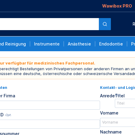
Wawibox PRO
R
nd Reinigung
Instrumente
Anästhesie
Endodontie
P
nur verfügbar für medizinisches Fachpersonal.
 berechtigt Bestellungen von Privatpersonen oder anderen Firmen an un
müssen eine deutsche, österreichische oder schweizerische Versandad
aten
Kontakt- und Log
Opt.
r Firma
Anrede
Titel
Vorname
ID
Opt.
Nachname
usnummer