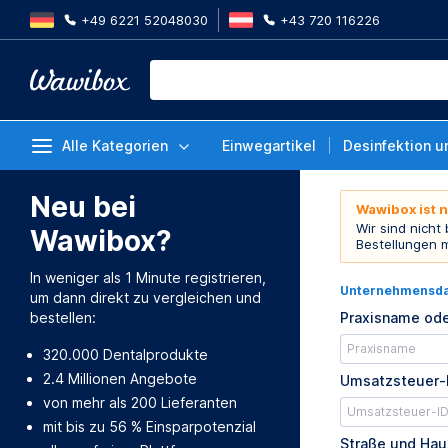
+49 6221 52048030
+43 720 116226
Alle Kategorien
Einwegartikel
Desinfektion u
Neu bei
Wawibox ist 
Wir sind nicht
Wawibox?
Bestellungen 
In weniger als 1 Minute registrieren,
Unternehmensd
um dann direkt zu vergleichen und
bestellen:
Praxisname ode
320.000 Dentalprodukte
2.4 Millionen Angebote
Umsatzsteuer-
von mehr als 200 Lieferanten
mit bis zu 56 % Einsparpotenzial
Straße und Ha