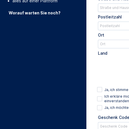
alles auf einer Plattform
Worauf warten Sie noch?
Postleitzahl
Ort
Land
Ja, ich stimm
Ich erkläre m
einverstanden
Ja, ich möcht
Geschenk Cod