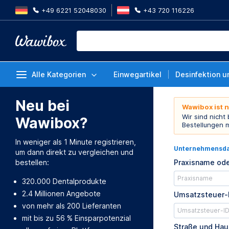
+49 6221 52048030
+43 720 116226
Alle Kategorien
Einwegartikel
Desinfektion u
Neu bei
Wawibox ist 
Wir sind nicht
Wawibox?
Bestellungen 
In weniger als 1 Minute registrieren,
Unternehmensd
um dann direkt zu vergleichen und
bestellen:
Praxisname ode
320.000 Dentalprodukte
2.4 Millionen Angebote
Umsatzsteuer-
von mehr als 200 Lieferanten
mit bis zu 56 % Einsparpotenzial
Straße und Ha