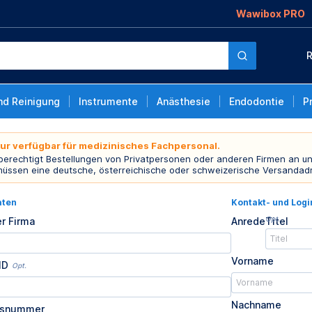
Wawibox PRO
R
nd Reinigung
Instrumente
Anästhesie
Endodontie
P
nur verfügbar für medizinisches Fachpersonal.
 berechtigt Bestellungen von Privatpersonen oder anderen Firmen an un
müssen eine deutsche, österreichische oder schweizerische Versandad
aten
Kontakt- und Log
Opt.
r Firma
Anrede
Titel
Vorname
ID
Opt.
Nachname
usnummer