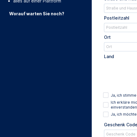
alles auf einer Plattform
Worauf warten Sie noch?
Postleitzahl
Ort
Land
Ja, ich stimm
Ich erkläre m
einverstanden
Ja, ich möcht
Geschenk Cod