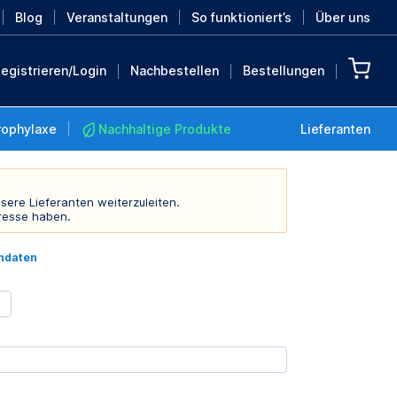
Blog
Veranstaltungen
So funktioniert’s
Über uns
egistrieren/Login
Nachbestellen
Bestellungen
rophylaxe
Nachhaltige Produkte
Lieferanten
sere Lieferanten weiterzuleiten.
resse haben.
Nachhaltige Produkte
indaten
Retten Sie die Erde mit
diesen nachhaltigen
Produkten
MEHR ENTDECKEN