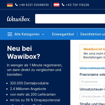
+49 6221 52048030
+43 720 116226
Alle Kategorien
Einwegartikel
Desinfektion u
Neu bei
Wawibox ist 
Wir sind nicht
Wawibox?
Bestellungen 
In weniger als 1 Minute registrieren,
Unternehmensd
um dann direkt zu vergleichen und
bestellen:
Praxisname ode
320.000 Dentalprodukte
2.4 Millionen Angebote
Umsatzsteuer-
von mehr als 200 Lieferanten
mit bis zu 56 % Einsparpotenzial
Straße und Ha