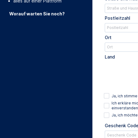
alles auf einer Plattform
Worauf warten Sie noch?
Postleitzahl
Ort
Land
Ja, ich stimm
Ich erkläre m
einverstanden
Ja, ich möcht
Geschenk Cod