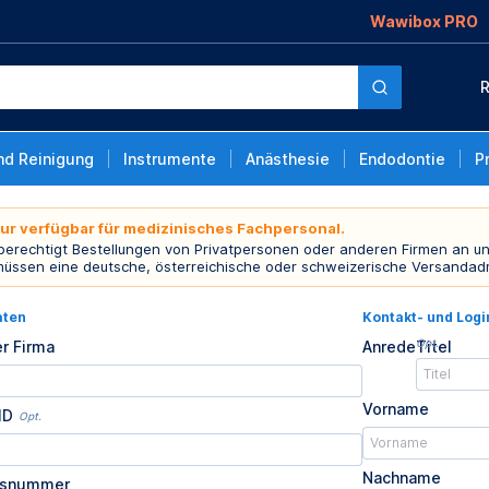
Wawibox PRO
R
nd Reinigung
Instrumente
Anästhesie
Endodontie
P
nur verfügbar für medizinisches Fachpersonal.
 berechtigt Bestellungen von Privatpersonen oder anderen Firmen an un
müssen eine deutsche, österreichische oder schweizerische Versandad
aten
Kontakt- und Log
Opt.
r Firma
Anrede
Titel
Vorname
ID
Opt.
Nachname
usnummer