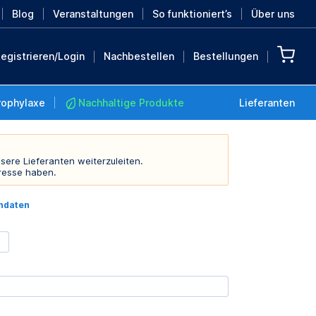
Blog
Veranstaltungen
So funktioniert’s
Über uns
egistrieren/Login
Nachbestellen
Bestellungen
rophylaxe
Nachhaltige Produkte
Lieferanten
sere Lieferanten weiterzuleiten.
resse haben.
Nachhaltige Produkte
indaten
Retten Sie die Erde mit
diesen nachhaltigen
Produkten
MEHR ENTDECKEN