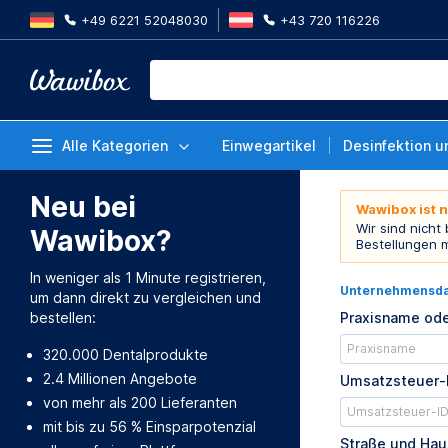
+49 6221 52048030
+43 720 116226
Alle Kategorien
Einwegartikel
Desinfektion u
Neu bei
Wawibox ist 
Wir sind nicht
Wawibox?
Bestellungen 
In weniger als 1 Minute registrieren,
Unternehmensd
um dann direkt zu vergleichen und
bestellen:
Praxisname ode
320.000 Dentalprodukte
2.4 Millionen Angebote
Umsatzsteuer-
von mehr als 200 Lieferanten
mit bis zu 56 % Einsparpotenzial
Straße und Ha