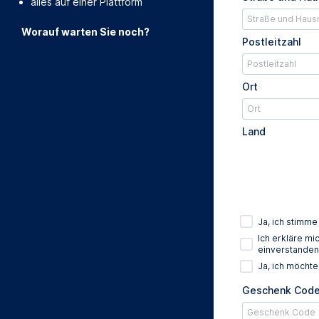
alles auf einer Plattform
Worauf warten Sie noch?
Postleitzahl
Ort
Land
Ja, ich stimm
Ich erkläre m
einverstanden
Ja, ich möcht
Geschenk Cod