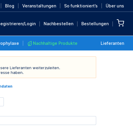
Blog
Veranstaltungen
So funktioniert’s
Über uns
egistrieren/Login
Nachbestellen
Bestellungen
rophylaxe
Nachhaltige Produkte
Lieferanten
sere Lieferanten weiterzuleiten.
resse haben.
Nachhaltige Produkte
indaten
Retten Sie die Erde mit
diesen nachhaltigen
Produkten
MEHR ENTDECKEN