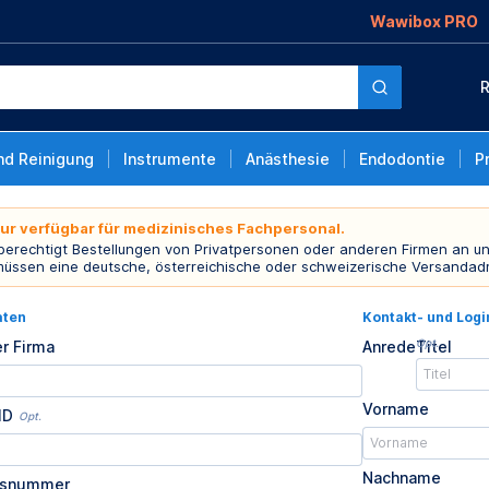
Wawibox PRO
R
nd Reinigung
Instrumente
Anästhesie
Endodontie
P
nur verfügbar für medizinisches Fachpersonal.
 berechtigt Bestellungen von Privatpersonen oder anderen Firmen an un
müssen eine deutsche, österreichische oder schweizerische Versandad
aten
Kontakt- und Log
Opt.
r Firma
Anrede
Titel
Vorname
ID
Opt.
Nachname
usnummer