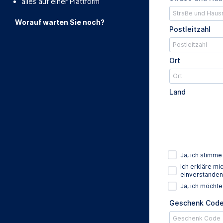
alles auf einer Plattform
Worauf warten Sie noch?
Postleitzahl
Ort
Land
Ja, ich stimm
Ich erkläre m
einverstanden
Ja, ich möcht
Geschenk Cod