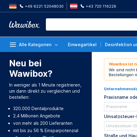
+49 6221 52048030
+43 720 116226
Alle Kategorien
Einwegartikel
Desinfektion u
Neu bei
Wawibox ist 
Wir sind nicht
Wawibox?
Bestellungen 
In weniger als 1 Minute registrieren,
Unternehmensd
um dann direkt zu vergleichen und
bestellen:
Praxisname ode
320.000 Dentalprodukte
2.4 Millionen Angebote
Umsatzsteuer-
von mehr als 200 Lieferanten
mit bis zu 56 % Einsparpotenzial
Straße und Ha