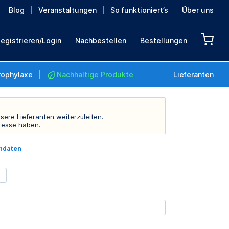
Blog
Veranstaltungen
So funktioniert’s
Über uns
egistrieren/Login
Nachbestellen
Bestellungen
rophylaxe
Nachhaltige Produkte
Lieferanten
sere Lieferanten weiterzuleiten.
resse haben.
Nachhaltige Produkte
indaten
Retten Sie die Erde mit
diesen nachhaltigen
Produkten
MEHR ENTDECKEN