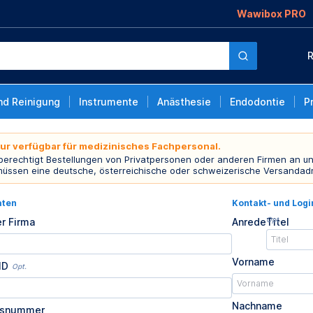
Wawibox PRO
R
nd Reinigung
Instrumente
Anästhesie
Endodontie
P
nur verfügbar für medizinisches Fachpersonal.
 berechtigt Bestellungen von Privatpersonen oder anderen Firmen an un
müssen eine deutsche, österreichische oder schweizerische Versandad
aten
Kontakt- und Log
Opt.
r Firma
Anrede
Titel
Vorname
ID
Opt.
Nachname
usnummer