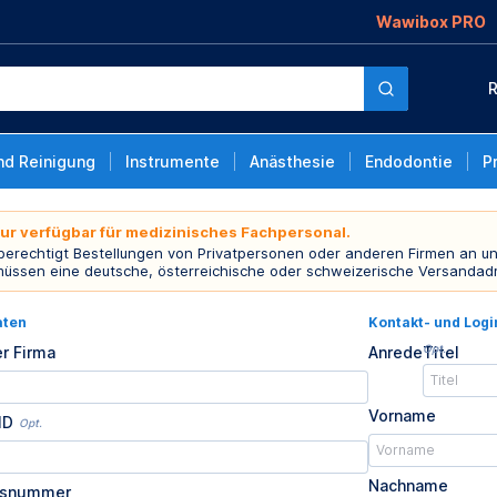
Wawibox PRO
R
nd Reinigung
Instrumente
Anästhesie
Endodontie
P
nur verfügbar für medizinisches Fachpersonal.
 berechtigt Bestellungen von Privatpersonen oder anderen Firmen an un
müssen eine deutsche, österreichische oder schweizerische Versandad
aten
Kontakt- und Log
Opt.
r Firma
Anrede
Titel
Vorname
ID
Opt.
Nachname
usnummer