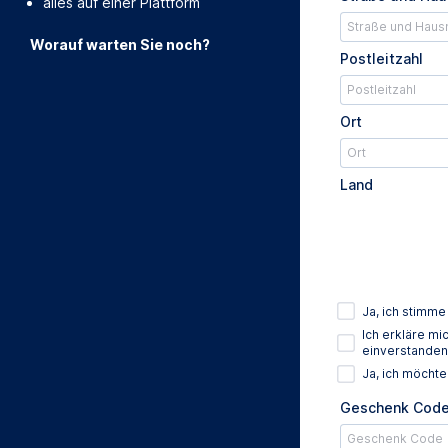
alles auf einer Plattform
Worauf warten Sie noch?
Postleitzahl
Ort
Land
Ja, ich stimm
Ich erkläre m
einverstanden
Ja, ich möcht
Geschenk Cod