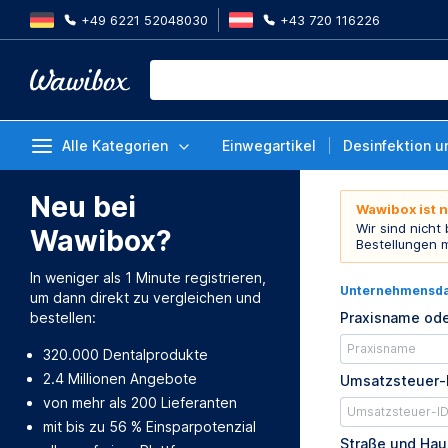
+49 6221 52048030
+43 720 116226
Alle Kategorien
Einwegartikel
Desinfektion u
Neu bei
Wawibox ist 
Wir sind nicht
Wawibox?
Bestellungen 
In weniger als 1 Minute registrieren,
Unternehmensd
um dann direkt zu vergleichen und
bestellen:
Praxisname ode
320.000 Dentalprodukte
2.4 Millionen Angebote
Umsatzsteuer-
von mehr als 200 Lieferanten
mit bis zu 56 % Einsparpotenzial
Straße und Ha