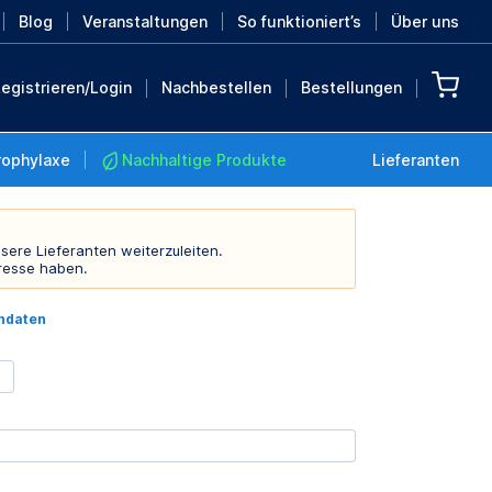
Blog
Veranstaltungen
So funktioniert’s
Über uns
egistrieren/Login
Nachbestellen
Bestellungen
rophylaxe
Nachhaltige Produkte
Lieferanten
sere Lieferanten weiterzuleiten.
resse haben.
Nachhaltige Produkte
indaten
Retten Sie die Erde mit
diesen nachhaltigen
Produkten
MEHR ENTDECKEN