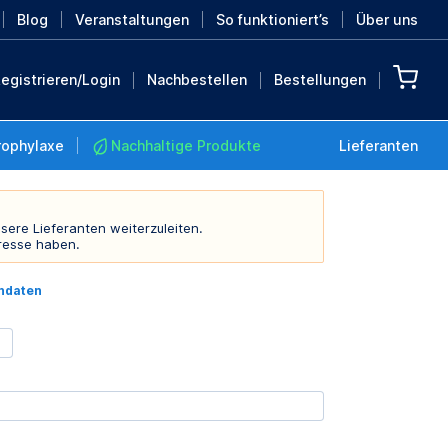
Blog
Veranstaltungen
So funktioniert’s
Über uns
egistrieren/Login
Nachbestellen
Bestellungen
rophylaxe
Nachhaltige Produkte
Lieferanten
sere Lieferanten weiterzuleiten.
resse haben.
Nachhaltige Produkte
indaten
Retten Sie die Erde mit
diesen nachhaltigen
Produkten
MEHR ENTDECKEN