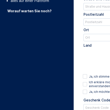
alles auf einer Plattform
Worauf warten Sie noch?
Postleitzahl
Ort
Land
Ja, ich stimm
Ich erkläre m
einverstanden
Ja, ich möcht
Geschenk Cod