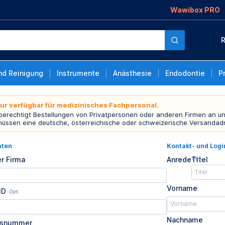
Wawibox PRO
R
nd Reinigung
Instrumente
Anästhesie
Endodontie
P
nur verfügbar für medizinisches Fachpersonal.
 berechtigt Bestellungen von Privatpersonen oder anderen Firmen an un
müssen eine deutsche, österreichische oder schweizerische Versandad
aten
Kontakt- und Log
Opt.
r Firma
Anrede
Titel
Vorname
ID
Opt.
Nachname
usnummer