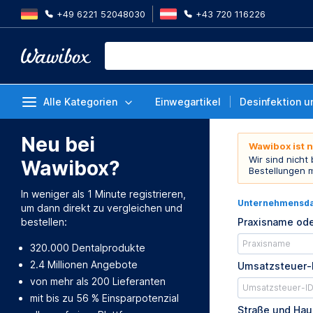
+49 6221 52048030
+43 720 116226
Alle Kategorien
Einwegartikel
Desinfektion u
Neu bei
Wawibox ist 
Wir sind nicht
Wawibox?
Bestellungen 
In weniger als 1 Minute registrieren,
Unternehmensd
um dann direkt zu vergleichen und
bestellen:
Praxisname ode
320.000 Dentalprodukte
2.4 Millionen Angebote
Umsatzsteuer-
von mehr als 200 Lieferanten
mit bis zu 56 % Einsparpotenzial
Straße und Ha