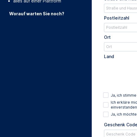
alles auf einer Plattform
Worauf warten Sie noch?
Postleitzahl
Ort
Land
Ja, ich stimm
Ich erkläre m
einverstanden
Ja, ich möcht
Geschenk Cod