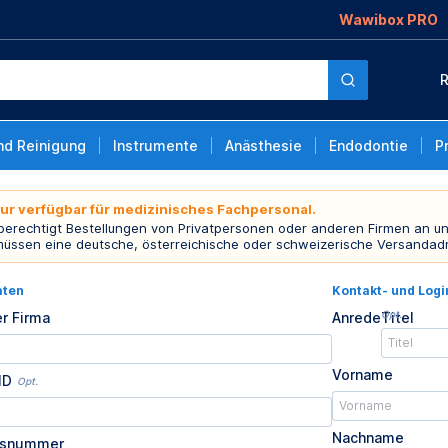
Wawibox PRO
R
nd Reinigung
Instrumente
Anästhesie
Endodontie
P
nur verfügbar für medizinisches Fachpersonal.
 berechtigt Bestellungen von Privatpersonen oder anderen Firmen an un
müssen eine deutsche, österreichische oder schweizerische Versandad
aten
Kontakt- und Log
Opt.
r Firma
Anrede
Titel
Vorname
ID
Opt.
Nachname
usnummer