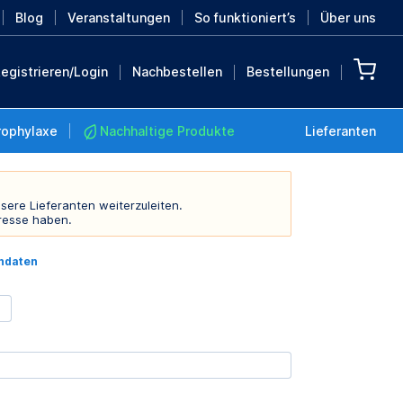
Blog
Veranstaltungen
So funktioniert’s
Über uns
egistrieren/Login
Nachbestellen
Bestellungen
rophylaxe
Nachhaltige Produkte
Lieferanten
sere Lieferanten weiterzuleiten.
resse haben.
Nachhaltige Produkte
indaten
Retten Sie die Erde mit
diesen nachhaltigen
Produkten
MEHR ENTDECKEN