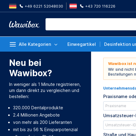
+49 6221 52048030
+43 720 116226
Alle Kategorien
Einwegartikel
Desinfektion u
Neu bei
Wawibox ist 
Wir sind nicht
Wawibox?
Bestellungen 
In weniger als 1 Minute registrieren,
Unternehmensd
um dann direkt zu vergleichen und
bestellen:
Praxisname ode
320.000 Dentalprodukte
2.4 Millionen Angebote
Umsatzsteuer-
von mehr als 200 Lieferanten
mit bis zu 56 % Einsparpotenzial
Straße und Ha