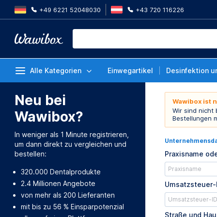
+49 6221 52048030
+43 720 116226
Alle Kategorien
Einwegartikel
Desinfektion u
Neu bei
Wawibox ist 
Wir sind nicht
Wawibox?
Bestellungen 
In weniger als 1 Minute registrieren,
Unternehmensd
um dann direkt zu vergleichen und
bestellen:
Praxisname ode
320.000 Dentalprodukte
2.4 Millionen Angebote
Umsatzsteuer-
von mehr als 200 Lieferanten
mit bis zu 56 % Einsparpotenzial
Straße und Ha