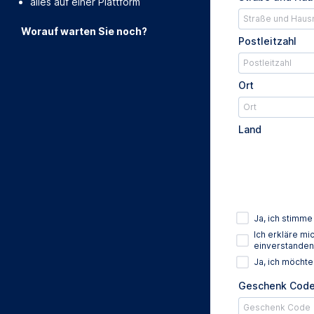
alles auf einer Plattform
Worauf warten Sie noch?
Postleitzahl
Ort
Land
Ja, ich stimm
Ich erkläre m
einverstanden
Ja, ich möcht
Geschenk Cod