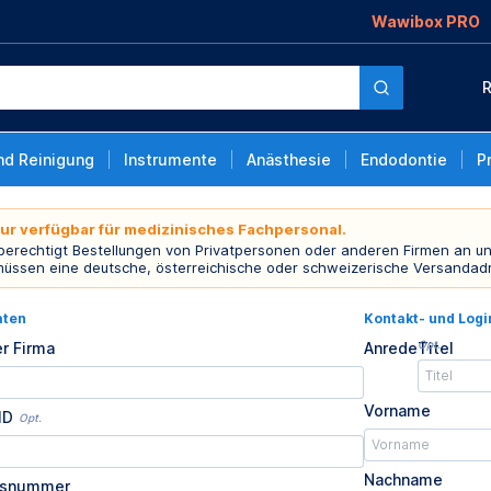
Wawibox PRO
R
nd Reinigung
Instrumente
Anästhesie
Endodontie
P
nur verfügbar für medizinisches Fachpersonal.
 berechtigt Bestellungen von Privatpersonen oder anderen Firmen an un
müssen eine deutsche, österreichische oder schweizerische Versandad
aten
Kontakt- und Log
Opt.
r Firma
Anrede
Titel
Vorname
ID
Opt.
Nachname
usnummer