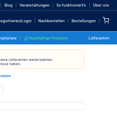
Blog
Veranstaltungen
So funktioniert’s
Über uns
egistrieren/Login
Nachbestellen
Bestellungen
rophylaxe
Nachhaltige Produkte
Lieferanten
sere Lieferanten weiterzuleiten.
resse haben.
Nachhaltige Produkte
indaten
Retten Sie die Erde mit
diesen nachhaltigen
Produkten
MEHR ENTDECKEN