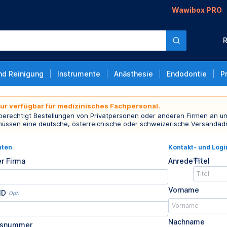
Wawibox PRO
R
nd Reinigung
Instrumente
Anästhesie
Endodontie
P
nur verfügbar für medizinisches Fachpersonal.
 berechtigt Bestellungen von Privatpersonen oder anderen Firmen an un
müssen eine deutsche, österreichische oder schweizerische Versandad
aten
Kontakt- und Log
Opt.
r Firma
Anrede
Titel
Vorname
ID
Opt.
Nachname
usnummer