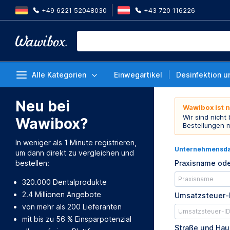
+49 6221 52048030
+43 720 116226
Alle Kategorien
Einwegartikel
Desinfektion u
Neu bei
Wawibox ist 
Wir sind nicht
Wawibox?
Bestellungen 
In weniger als 1 Minute registrieren,
Unternehmensd
um dann direkt zu vergleichen und
bestellen:
Praxisname ode
320.000 Dentalprodukte
2.4 Millionen Angebote
Umsatzsteuer-
von mehr als 200 Lieferanten
mit bis zu 56 % Einsparpotenzial
Straße und Ha