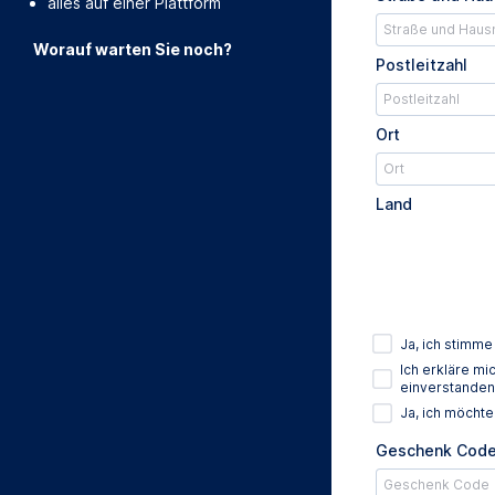
alles auf einer Plattform
Worauf warten Sie noch?
Postleitzahl
Ort
Land
Ja, ich stimm
Ich erkläre m
einverstanden
Ja, ich möcht
Geschenk Cod