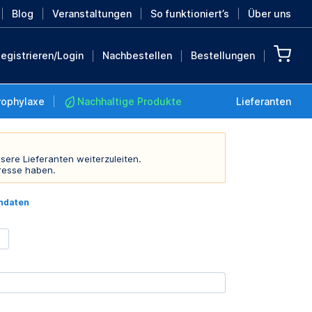
Blog
Veranstaltungen
So funktioniert’s
Über uns
egistrieren/Login
Nachbestellen
Bestellungen
rophylaxe
Nachhaltige Produkte
Lieferanten
sere Lieferanten weiterzuleiten.
resse haben.
Nachhaltige Produkte
indaten
Retten Sie die Erde mit
diesen nachhaltigen
Produkten
MEHR ENTDECKEN